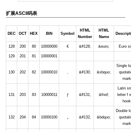
扩展ASCII码表
HTML
HTML
DEC
OCT
HEX
BIN
Symbol
Descript
Number
Name
128
200
80
10000000
€
&#128;
&euro;
Euro s
129
201
81
10000001
Single l
130
202
82
10000010
‚
&#130;
&sbquo;
quotati
mark
Latin sm
131
203
83
10000011
ƒ
&#131;
&fnof;
letter f 
hook
Double l
132
204
84
10000100
„
&#132;
&bdquo;
quotati
mark