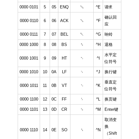
0000 0101
5
05
ENQ
␅
^E
请求
确认回
0000 0110
6
06
ACK
␆
^F
应
0000 0111
7
07
BEL
␇
^G
响铃
0000 1000
8
08
BS
␈
^H
退格
水平定
0000 1001
9
09
HT
␉
^I
位符号
0000 1010
10
0A
LF
␊
^J
换行键
垂直定
0000 1011
11
0B
VT
␋
^K
位符号
0000 1100
12
0C
FF
␌
^L
换页键
0000 1101
13
0D
CR
␍
^M
Enter键
取消变
换
0000 1110
14
0E
SO
␎
^N
（Shift