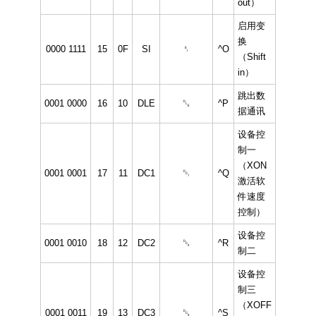
out）
启用变
换
0000 1111
15
0F
SI
␏
^O
（Shift
in）
跳出数
0001 0000
16
10
DLE
␐
^P
据通讯
设备控
制一
（XON
0001 0001
17
11
DC1
␑
^Q
激活软
件速度
控制）
设备控
0001 0010
18
12
DC2
␒
^R
制二
设备控
制三
（XOFF
0001 0011
19
13
DC3
␓
^S