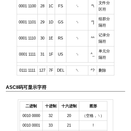
文件分
0001 1100
28
1C
FS
␜
^\
区符
组群分
0001 1101
29
1D
GS
␝
^]
隔符
记录分
0001 1110
30
1E
RS
␞
^^
隔符
单元分
0001 1111
31
1F
US
␟
^_
隔符
0111 1111
127
7F
DEL
␡
^?
删除
ASCII码可显示字符
二进制
十进制
十六进制
图形
0010 0000
32
20
（空格，␠）
0010 0001
33
21
!