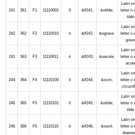
Latin sm
241
361
F1
11110001
ñ
&#241;
&ntilde;
letter n 
tilde
Latin sm
242
362
F2
11110010
ò
&#242;
&ograve;
letter o 
grav
Latin sm
243
363
F3
11110011
ó
&#243;
&oacute;
letter o 
acut
Latin sm
244
364
F4
11110100
ô
&#244;
&ocirc;
letter o 
circumf
Latin sm
245
365
F5
11110101
õ
&#245;
&otilde;
letter o 
tilde
Latin sm
246
366
F6
11110110
ö
&#246;
&ouml;
letter o 
diaeres