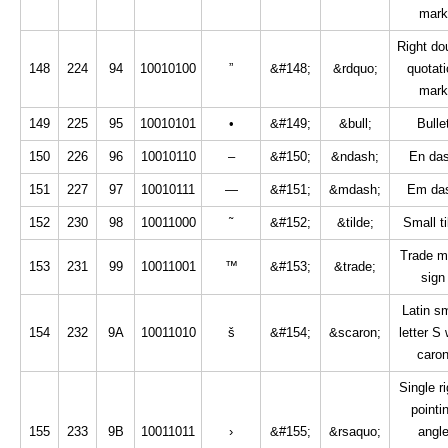
mark
Right do
148
224
94
10010100
”
&#148;
&rdquo;
quotati
mark
149
225
95
10010101
•
&#149;
&bull;
Bulle
150
226
96
10010110
–
&#150;
&ndash;
En da
151
227
97
10010111
—
&#151;
&mdash;
Em da
152
230
98
10011000
˜
&#152;
&tilde;
Small ti
Trade m
153
231
99
10011001
™
&#153;
&trade;
sign
Latin sm
154
232
9A
10011010
š
&#154;
&scaron;
letter S 
caro
Single ri
pointi
155
233
9B
10011011
›
&#155;
&rsaquo;
angl