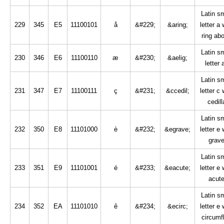
Latin sm
229
345
E5
11100101
å
&#229;
&aring;
letter a 
ring ab
Latin sm
230
346
E6
11100110
æ
&#230;
&aelig;
letter 
Latin sm
231
347
E7
11100111
ç
&#231;
&ccedil;
letter c 
cedill
Latin sm
232
350
E8
11101000
è
&#232;
&egrave;
letter e 
grav
Latin sm
233
351
E9
11101001
é
&#233;
&eacute;
letter e 
acut
Latin sm
234
352
EA
11101010
ê
&#234;
&ecirc;
letter e 
circumf