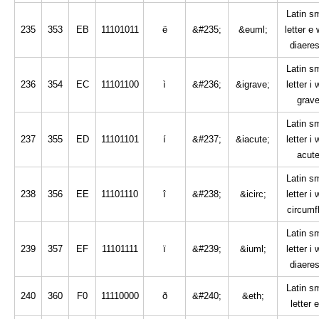
Latin sm
235
353
EB
11101011
ë
&#235;
&euml;
letter e 
diaeres
Latin sm
236
354
EC
11101100
ì
&#236;
&igrave;
letter i 
grav
Latin sm
237
355
ED
11101101
í
&#237;
&iacute;
letter i 
acut
Latin sm
238
356
EE
11101110
î
&#238;
&icirc;
letter i 
circumf
Latin sm
239
357
EF
11101111
ï
&#239;
&iuml;
letter i 
diaeres
Latin sm
240
360
F0
11110000
ð
&#240;
&eth;
letter 