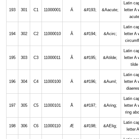
Latin cap
193
301
C1
11000001
Á
&#193;
&Aacute;
letter A 
acut
Latin cap
194
302
C2
11000010
Â
&#194;
&Acirc;
letter A 
circumf
Latin cap
195
303
C3
11000011
Ã
&#195;
&Atilde;
letter A 
tilde
Latin cap
196
304
C4
11000100
Ä
&#196;
&Auml;
letter A 
diaeres
Latin cap
197
305
C5
11000101
Å
&#197;
&Aring;
letter A 
ring ab
Latin cap
198
306
C6
11000110
Æ
&#198;
&AElig;
letter 