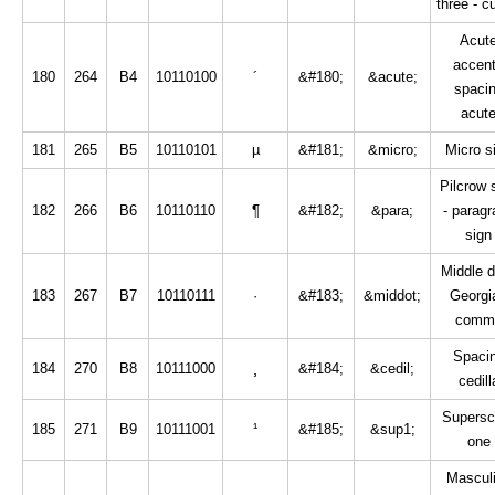
three - c
Acut
accent
180
264
B4
10110100
´
&#180;
&acute;
spaci
acut
181
265
B5
10110101
µ
&#181;
&micro;
Micro s
Pilcrow 
182
266
B6
10110110
¶
&#182;
&para;
- paragr
sign
Middle d
183
267
B7
10110111
·
&#183;
&middot;
Georgi
comm
Spaci
184
270
B8
10111000
¸
&#184;
&cedil;
cedill
Superscr
185
271
B9
10111001
¹
&#185;
&sup1;
one
Mascul