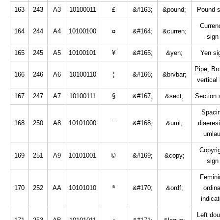
163
243
A3
10100011
£
&#163;
&pound;
Pound s
Curren
164
244
A4
10100100
¤
&#164;
&curren;
sign
165
245
A5
10100101
¥
&#165;
&yen;
Yen si
Pipe, Br
166
246
A6
10100110
¦
&#166;
&brvbar;
vertical
167
247
A7
10100111
§
&#167;
&sect;
Section 
Spaci
168
250
A8
10101000
¨
&#168;
&uml;
diaeresi
umlau
Copyri
169
251
A9
10101001
©
&#169;
&copy;
sign
Femini
170
252
AA
10101010
ª
&#170;
&ordf;
ordina
indicat
Left dou