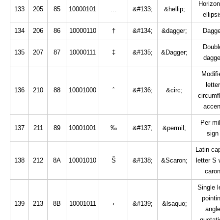
Horizon
133
205
85
10000101
…
&#133;
&hellip;
ellipsi
134
206
86
10000110
†
&#134;
&dagger;
Dagge
Doubl
135
207
87
10000111
‡
&#135;
&Dagger;
dagge
Modifi
letter
136
210
88
10001000
ˆ
&#136;
&circ;
circumf
accen
Per mil
137
211
89
10001001
‰
&#137;
&permil;
sign
Latin cap
138
212
8A
10001010
Š
&#138;
&Scaron;
letter S 
caro
Single l
pointi
139
213
8B
10001011
‹
&#139;
&lsaquo;
angl
quotati