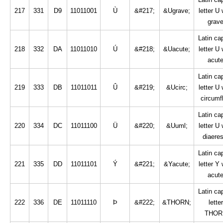
217
331
D9
11011001
Ù
&#217;
&Ugrave;
letter U 
grav
Latin cap
218
332
DA
11011010
Ú
&#218;
&Uacute;
letter U 
acut
Latin cap
219
333
DB
11011011
Û
&#219;
&Ucirc;
letter U 
circumf
Latin cap
220
334
DC
11011100
Ü
&#220;
&Uuml;
letter U 
diaeres
Latin cap
221
335
DD
11011101
Ý
&#221;
&Yacute;
letter Y 
acut
Latin cap
222
336
DE
11011110
Þ
&#222;
&THORN;
letter
THOR