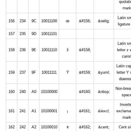
quotati
mark
Latin sm
156
234
9C
10011100
œ
&#156;
&oelig;
ligature
157
235
9D
10011101
Latin sm
158
236
9E
10011110
ž
&#158;
letter z 
caro
Latin cap
159
237
9F
10011111
Ÿ
&#159;
&yuml;
letter Y 
diaeres
Non-brea
160
240
A0
10100000
&#160;
&nbsp;
spac
Invert
161
241
A1
10100001
¡
&#161;
&iexcl;
exclama
mark
162
242
A2
10100010
¢
&#162;
&cent;
Cent s