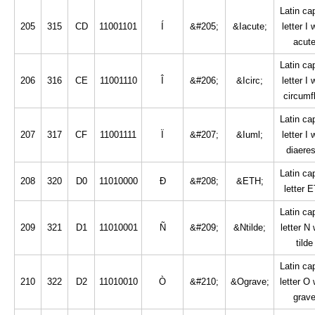
Latin cap
205
315
CD
11001101
Í
&#205;
&Iacute;
letter I 
acut
Latin cap
206
316
CE
11001110
Î
&#206;
&Icirc;
letter I 
circumf
Latin cap
207
317
CF
11001111
Ï
&#207;
&Iuml;
letter I 
diaeres
Latin cap
208
320
D0
11010000
Ð
&#208;
&ETH;
letter 
Latin cap
209
321
D1
11010001
Ñ
&#209;
&Ntilde;
letter N 
tilde
Latin cap
210
322
D2
11010010
Ò
&#210;
&Ograve;
letter O 
grav