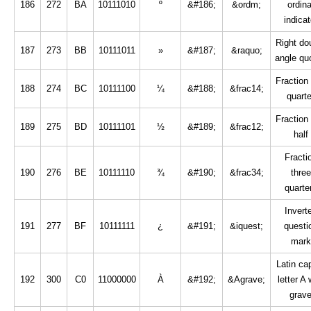
186
272
BA
10111010
º
&#186;
&ordm;
ordina
indicat
Right do
187
273
BB
10111011
»
&#187;
&raquo;
angle qu
Fraction
188
274
BC
10111100
¼
&#188;
&frac14;
quarte
Fraction
189
275
BD
10111101
½
&#189;
&frac12;
half
Fracti
190
276
BE
10111110
¾
&#190;
&frac34;
three
quarte
Invert
191
277
BF
10111111
¿
&#191;
&iquest;
questi
mark
Latin cap
192
300
C0
11000000
À
&#192;
&Agrave;
letter A 
grav