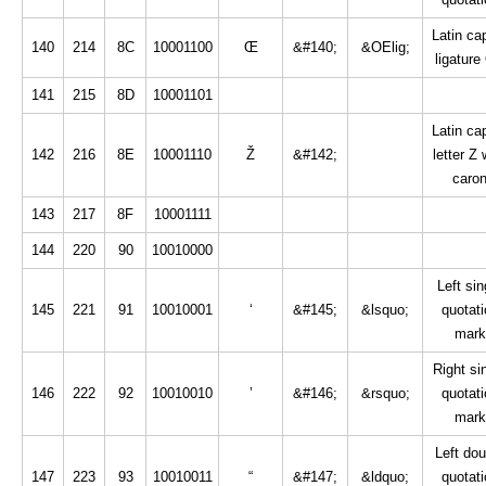
Latin cap
140
214
8C
10001100
Œ
&#140;
&OElig;
ligature
141
215
8D
10001101
Latin cap
142
216
8E
10001110
Ž
&#142;
letter Z 
caro
143
217
8F
10001111
144
220
90
10010000
Left sin
145
221
91
10010001
‘
&#145;
&lsquo;
quotati
mark
Right si
146
222
92
10010010
’
&#146;
&rsquo;
quotati
mark
Left dou
147
223
93
10010011
“
&#147;
&ldquo;
quotati