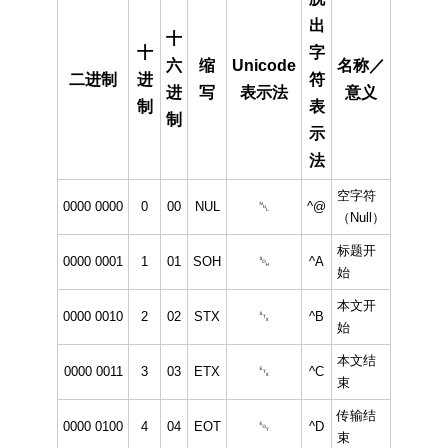
出
十
十
字
六
缩
Unicode
名称／
二进制
进
符
进
写
表示法
意义
制
表
制
示
法
空字符
0000 0000
0
00
NUL
␀
^@
（Null）
标题开
0000 0001
1
01
SOH
␁
^A
始
本文开
0000 0010
2
02
STX
␂
^B
始
本文结
0000 0011
3
03
ETX
␃
^C
束
传输结
0000 0100
4
04
EOT
␄
^D
束