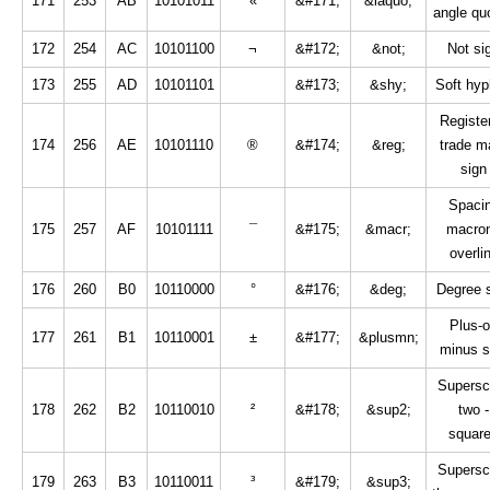
171
253
AB
10101011
«
&#171;
&laquo;
angle qu
172
254
AC
10101100
¬
&#172;
&not;
Not si
173
255
AD
10101101
&#173;
&shy;
Soft hy
Registe
174
256
AE
10101110
®
&#174;
&reg;
trade m
sign
Spaci
175
257
AF
10101111
¯
&#175;
&macr;
macron
overli
176
260
B0
10110000
°
&#176;
&deg;
Degree 
Plus-o
177
261
B1
10110001
±
&#177;
&plusmn;
minus s
Superscr
178
262
B2
10110010
²
&#178;
&sup2;
two -
squar
Superscr
179
263
B3
10110011
³
&#179;
&sup3;