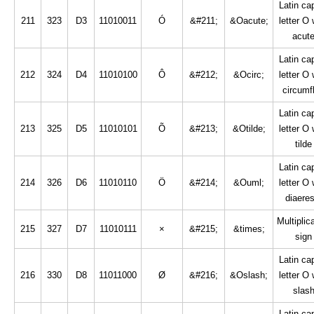
Latin cap
211
323
D3
11010011
Ó
&#211;
&Oacute;
letter O 
acut
Latin cap
212
324
D4
11010100
Ô
&#212;
&Ocirc;
letter O 
circumf
Latin cap
213
325
D5
11010101
Õ
&#213;
&Otilde;
letter O 
tilde
Latin cap
214
326
D6
11010110
Ö
&#214;
&Ouml;
letter O 
diaeres
Multiplic
215
327
D7
11010111
×
&#215;
&times;
sign
Latin cap
216
330
D8
11011000
Ø
&#216;
&Oslash;
letter O 
slas
Latin cap