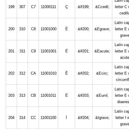
Latin cap
199
307
C7
11000111
Ç
&#199;
&Ccedil;
letter C 
cedill
Latin cap
200
310
C8
11001000
È
&#200;
&Egrave;
letter E 
grav
Latin cap
201
311
C9
11001001
É
&#201;
&Eacute;
letter E 
acut
Latin cap
202
312
CA
11001010
Ê
&#202;
&Ecirc;
letter E 
circumf
Latin cap
203
313
CB
11001011
Ë
&#203;
&Euml;
letter E 
diaeres
Latin cap
204
314
CC
11001100
Ì
&#204;
&Igrave;
letter I 
grav