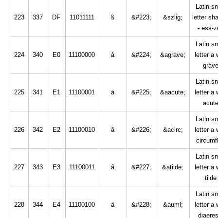
Latin sm
223
337
DF
11011111
ß
&#223;
&szlig;
letter sh
- ess-z
Latin sm
224
340
E0
11100000
à
&#224;
&agrave;
letter a 
grav
Latin sm
225
341
E1
11100001
á
&#225;
&aacute;
letter a 
acut
Latin sm
226
342
E2
11100010
â
&#226;
&acirc;
letter a 
circumf
Latin sm
227
343
E3
11100011
ã
&#227;
&atilde;
letter a 
tilde
Latin sm
228
344
E4
11100100
ä
&#228;
&auml;
letter a 
diaeres