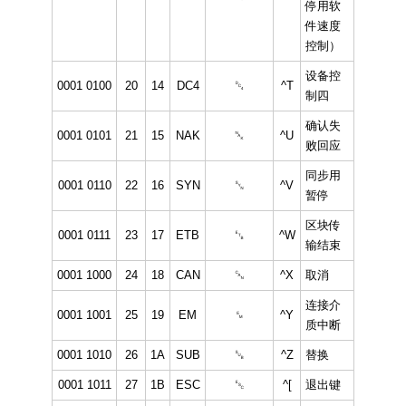
停用软
件速度
控制）
设备控
0001 0100
20
14
DC4
␔
^T
制四
确认失
0001 0101
21
15
NAK
␕
^U
败回应
同步用
0001 0110
22
16
SYN
␖
^V
暂停
区块传
0001 0111
23
17
ETB
␗
^W
输结束
0001 1000
24
18
CAN
␘
^X
取消
连接介
0001 1001
25
19
EM
␙
^Y
质中断
0001 1010
26
1A
SUB
␚
^Z
替换
0001 1011
27
1B
ESC
␛
^[
退出键